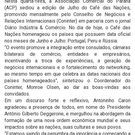
Nesta quarta-feira, a Associação Comercial do Paraná
(ACP) sediou a edição de Julho do Café das Nações,
promovido mensalmente pelo Conselho de Negócios e
Relações Internacionais (Coninter) em parceria com o jornal
Diário Indústria & Comércio. No dia de hoje, o Café das
Nações homenageou os países que possuem data oficial
nos meses de Junho e Julho: Portugal, Peru e Rússia.
“O evento promove a integração entre consulados, câmaras
bilaterais de comércio, entidades e empresários,
incentivando a troca de experiências, a geração de
negócios internacionais e o fortalecimento do networking,
ao mesmo tempo em que celebra as datas nacionais dos
países homenageados”, sintetizou o Coordenador do
Coninter, Monroe Olsen, ao dar as boas-vindas aos
convidados.
Em um discurso forte e reflexivo, Antoninho Caron
agradeceu a presença de todos, em nome do Presidente
Antônio Gilberto Deggerone, e mergulhou na abordagem da
formação de uma nova ordem econômica mundial e seus
impactos sobre as nações, suas culturas e seus povos.
“Estamos saindo da penumbra da ignorância e começando a