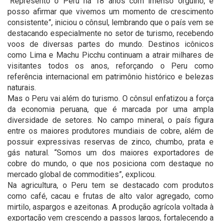
“Represento o Peru há 18 anos com imenso orgulho, e
posso afirmar que vivemos um momento de crescimento
consistente”, iniciou o cônsul, lembrando que o país vem se
destacando especialmente no setor de turismo, recebendo
voos de diversas partes do mundo. Destinos icônicos
como Lima e Machu Picchu continuam a atrair milhares de
visitantes todos os anos, reforçando o Peru como
referência internacional em patrimônio histórico e belezas
naturais.
Mas o Peru vai além do turismo. O cônsul enfatizou a força
da economia peruana, que é marcada por uma ampla
diversidade de setores. No campo mineral, o país figura
entre os maiores produtores mundiais de cobre, além de
possuir expressivas reservas de zinco, chumbo, prata e
gás natural. “Somos um dos maiores exportadores de
cobre do mundo, o que nos posiciona com destaque no
mercado global de commodities”, explicou.
Na agricultura, o Peru tem se destacado com produtos
como café, cacau e frutas de alto valor agregado, como
mirtilo, aspargos e azeitonas. A produção agrícola voltada à
exportação vem crescendo a passos largos, fortalecendo a