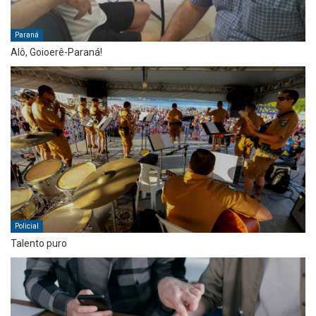
Paraná
Alô, Goioerê-Paraná!
Policial
Talento puro