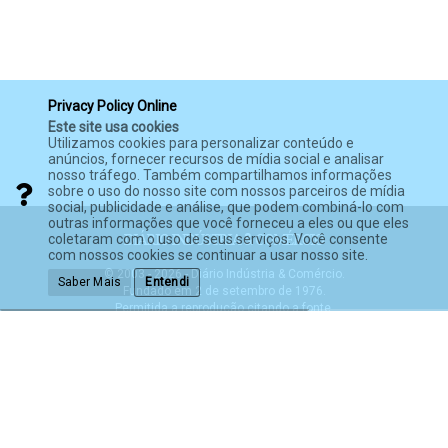
Privacy Policy Online
Este site usa cookies
Utilizamos cookies para personalizar conteúdo e
anúncios, fornecer recursos de mídia social e analisar
nosso tráfego. Também compartilhamos informações
sobre o uso do nosso site com nossos parceiros de mídia
social, publicidade e análise, que podem combiná-lo com
outras informações que você forneceu a eles ou que eles
coletaram com o uso de seus serviços. Você consente
com nossos cookies se continuar a usar nosso site.
© 2003 - 2026 - Diário Indústria & Comércio.
Saber Mais
Entendi
Fundado em 2 de setembro de 1976.
Permitida a reprodução citando a fonte.
Política de Privacidade
Termos de Serviço
Política anti-spam
Expediente
Impressão de Jornais