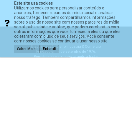
Este site usa cookies
Utilizamos cookies para personalizar conteúdo e
anúncios, fornecer recursos de mídia social e analisar
nosso tráfego. Também compartilhamos informações
sobre o uso do nosso site com nossos parceiros de mídia
social, publicidade e análise, que podem combiná-lo com
outras informações que você forneceu a eles ou que eles
coletaram com o uso de seus serviços. Você consente
com nossos cookies se continuar a usar nosso site.
© 2003 - 2026 - Diário Indústria & Comércio.
Saber Mais
Entendi
Fundado em 2 de setembro de 1976.
Permitida a reprodução citando a fonte.
Política de Privacidade
Termos de Serviço
Política anti-spam
Expediente
Impressão de Jornais
Mídia Kit