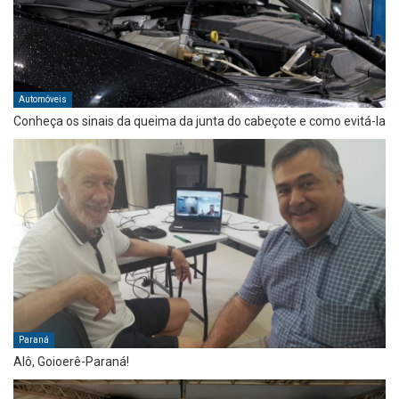
Automóveis
Conheça os sinais da queima da junta do cabeçote e como evitá-la
Paraná
Alô, Goioerê-Paraná!