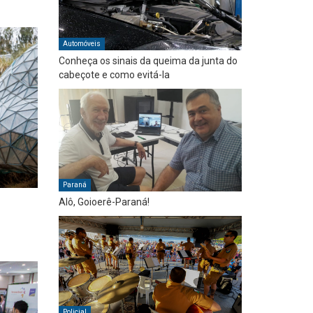
Automóveis
Conheça os sinais da queima da junta do
cabeçote e como evitá-la
Paraná
Alô, Goioerê-Paraná!
Policial