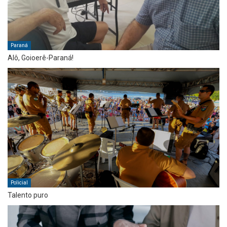
Paraná
Alô, Goioerê-Paraná!
Policial
Talento puro