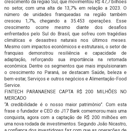
crescimento da região Sul, que movimentou R$ 47,7 bilhões
no setor, com uma alta de 13,7% em relação a 2023. O
número de unidades franqueadas na região também
cresceu 1,7%, chegando a 35.453 operações. Esse
crescimento ocorre mesmo diante dos desafios
enfrentados pelo Sul do Brasil, que sofreu com tragédias
climáticas e desastres naturais nos últimos meses.
Mesmo com impactos econômicos e estruturais, o setor de
franquias demonstrou resiliência e capacidade de
adaptação, reforçando sua importância na retomada
econômica. Dentre os segmentos que mais impulsionaram
o crescimento no Paraná, se destacam Saúde, beleza e
bem-estar, Serviços e outros negócios e Alimentação-Food
Service.
FINTECH PARANAENSE CAPTA R$ 200 MILHÕES NO
MERCADO
“A credibilidade é o nosso maior patrimônio”. Com esta
frase o fundador e CEO do J17 Bank comemorou mais uma
conquista, agora com a captação de R$ 200 milhões em
uma nova rodada de investimentos. Segundo João Nicastro,
a confiança dos investidores faz com que as operações de