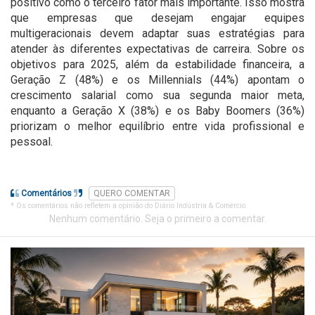
positivo como o terceiro fator mais importante. Isso mostra
que empresas que desejam engajar equipes
multigeracionais devem adaptar suas estratégias para
atender às diferentes expectativas de carreira. Sobre os
objetivos para 2025, além da estabilidade financeira, a
Geração Z (48%) e os Millennials (44%) apontam o
crescimento salarial como sua segunda maior meta,
enquanto a Geração X (38%) e os Baby Boomers (36%)
priorizam o melhor equilíbrio entre vida profissional e
pessoal.
Comentários
QUERO COMENTAR
* Os comentários não refletem a opinião do Diário Indústria & Comércio
Nenhum comentário. Seja o primeiro a comentar.