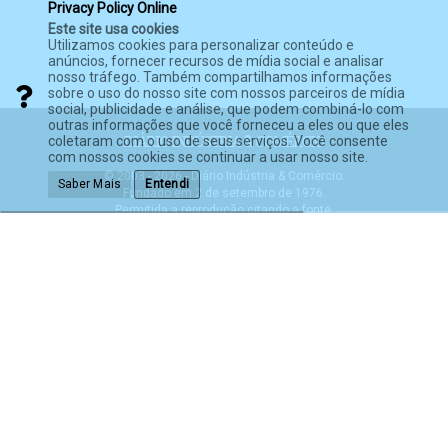
Privacy Policy Online
Este site usa cookies
Utilizamos cookies para personalizar conteúdo e
anúncios, fornecer recursos de mídia social e analisar
nosso tráfego. Também compartilhamos informações
sobre o uso do nosso site com nossos parceiros de mídia
social, publicidade e análise, que podem combiná-lo com
outras informações que você forneceu a eles ou que eles
coletaram com o uso de seus serviços. Você consente
com nossos cookies se continuar a usar nosso site.
© 2003 - 2026 - Diário Indústria & Comércio.
Saber Mais
Entendi
Fundado em 2 de setembro de 1976.
Permitida a reprodução citando a fonte.
Política de Privacidade
Termos de Serviço
Política anti-spam
Expediente
Impressão de Jornais
Mídia Kit