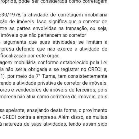
próprios, pode ser considerada como corretagem
530/1978, a atividade de corretagem imobiliária
ção de imóveis. Isso significa que o corretor de
tre as partes envolvidas na transação, ou seja,
imóveis que não pertencem ao corretor.
e argumenta que suas atividades se limitam à
empresa defende que não exerce a atividade de
fiscalização por este órgão.
tagem imobiliária, conforme estabelecido pela Lei
a não seria obrigada a se registrar no CRECI e,
RF1), por meio da 7ª Turma, tem consistentemente
ndo a atividade privativa de corretor de imóveis.
dores e vendedores de imóveis de terceiros, pois
 empresa não atua como corretora de imóveis, pois
sa apelante, ensejando desta forma, o provimento
lo CRECI contra a empresa. Além disso, as multas
 natureza de suas atividades, tendo assim sido