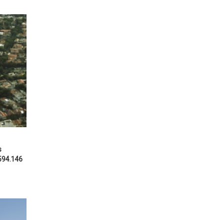
s
.594.146