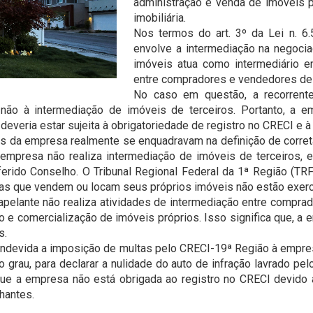
administração e venda de imóveis 
imobiliária.
Nos termos do art. 3º da Lei n. 6.
envolve a intermediação na negocia
imóveis atua como intermediário en
entre compradores e vendedores de 
No caso em questão, a recorrent
 não à intermediação de imóveis de terceiros. Portanto, a 
everia estar sujeita à obrigatoriedade de registro no CRECI e à 
ades da empresa realmente se enquadravam na definição de corre
empresa não realiza intermediação de imóveis de terceiros, el
 referido Conselho. O Tribunal Regional Federal da 1ª Região (T
cas que vendem ou locam seus próprios imóveis não estão exerce
apelante não realiza atividades de intermediação entre compra
o e comercialização de imóveis próprios. Isso significa que, a
s.
é indevida a imposição de multas pelo CRECI-19ª Região à empre
 grau, para declarar a nulidade do auto de infração lavrado pe
ue a empresa não está obrigada ao registro no CRECI devido à
hantes.