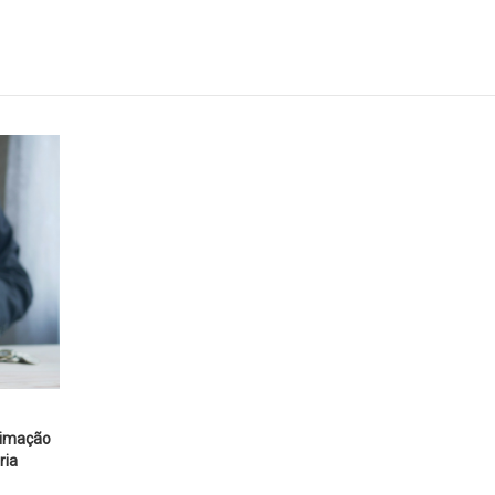
ntimação
ria